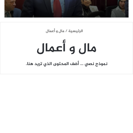
الرئيسية
/
مال و أعمال
مال و أعمال
نموذج نصي … أضف المحتوى الذي تريد هنا.
م
ش
ا
ر
ك
ه
م
م