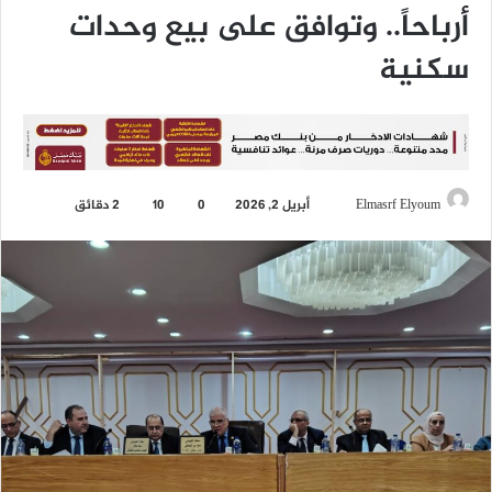
أرباحاً.. وتوافق على بيع وحدات
سكنية
Elmasrf Elyoum
أ
أبريل 2, 2026
0
10
2 دقائق
ر
س
ل
ب
ر
ي
د
ا
إ
ل