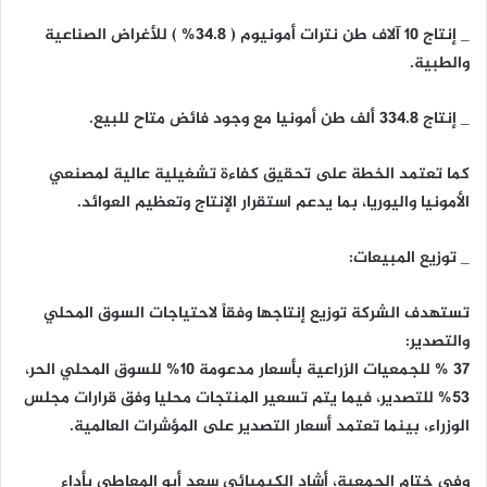
_ إنتاج 10 آلاف طن نترات أمونيوم ( 34.8% ) للأغراض الصناعية
والطبية.
_ إنتاج 334.8 ألف طن أمونيا مع وجود فائض متاح للبيع.
كما تعتمد الخطة على تحقيق كفاءة تشغيلية عالية لمصنعي
الأمونيا واليوريا، بما يدعم استقرار الإنتاج وتعظيم العوائد.
_ توزيع المبيعات:
تستهدف الشركة توزيع إنتاجها وفقاً لاحتياجات السوق المحلي
والتصدير:
37 % للجمعيات الزراعية بأسعار مدعومة 10% للسوق المحلي الحر،
53% للتصدير، فيما يتم تسعير المنتجات محليا وفق قرارات مجلس
الوزراء، بينما تعتمد أسعار التصدير على المؤشرات العالمية.
وفي ختام الجمعية، أشاد الكيميائي سعد أبو المعاطي بأداء