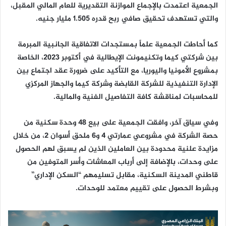
الجمعية اعتمدت بالإجماع الموازنة التقديرية للعام المالي المقبل،
والتي تستهدف تحقيق صافي ربح قدره 1.505 مليار جنيه.
كما أحاطت الجمعية علماً بمستجدات الاتفاقية الجانبية المبرمة
بين شركتي كيما وتكنيمونت الإيطالية في أكتوبر 2023، الخاصة
بمشروع الأمونيا واليوريا، مع التأكيد على ضرورة عقد اجتماع بين
الإدارة التنفيذية للشركة القابضة وشركة كيما والجهاز المركزي
للمحاسبات لمناقشة كافة التفاصيل الفنية والمالية.
وفي سياق آخر، وافقت الجمعية على بيع 48 وحدة سكنية من
حصة الشركة في مشروعي عمارتي 4 و6 ملحق أسوان 2، من خلال
مزايدة علنية محدودة بين العاملين الذين لم يسبق لهم الحصول
على وحدات، بالإضافة إلى أرباب المعاشات وأسر المتوفين من
قاطني المدينة السكنية، مقابل تسليمهم “السكن الإداري”
وبشرط الحصول على تقييم معتمد للوحدات.