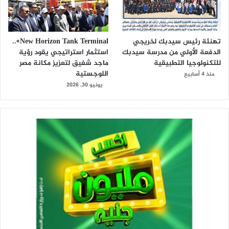
تهنئة رئيس سيدبك لخريجي
New Horizon Tank Terminal»..
الدفعة الأولي من مدرسة سيدبك
استثمار استراتيجي يقود رؤية
للتكنولوجيا التطبيقية
ماجد شفيق لتعزيز مكانة مصر
اللوجستية
منذ 4 أسابيع
يونيو 30, 2026