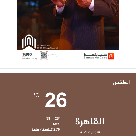
الطقس
26
℃
القاهرة
38º - 26º
69%
2.79 كيلومتر/ساعة
سماء صافية