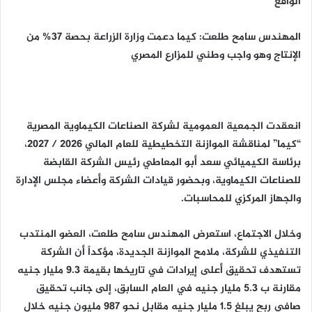
الواقع
المهندس سامح طلعت: كيما دعمت وزارة الزراعة بحصة 37% من
الإنتاج وهو واجب وطني للمزارع المصري
انعقدت الجمعية العمومية لشركة الصناعات الكيماوية المصرية
“كيما” لمناقشة الموازنة التخطيطية للعام المالي 2026 / 2027،
برئاسة الكيميائي سعد أبو المعاطي رئيس الشركة القابضة
للصناعات الكيماوية، وبحضور قيادات الشركة وأعضاء مجلس الإدارة
والجهاز المركزي للمحاسبات.
وخلال الاجتماع، استعرض المهندس سامح طلعت، العضو المنتدب
التنفيذي للشركة، ملامح الموازنة الجديدة، مؤكداً أن الشركة
تستهدف تحقيق أعلى إيرادات في تاريخها بقيمة 9.3 مليار جنيه
مقارنة ب 5.3 مليار جنيه في العام السابق، إلى جانب تحقيق
صافي ربح يبلغ 1.5 مليار جنيه مقابل نحو 987 مليون جنيه خلال