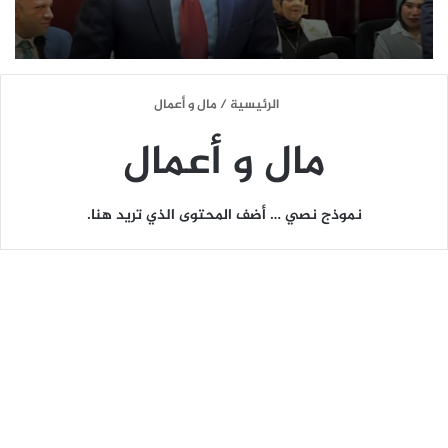
الرئيسية
/
مال و أعمال
مال و أعمال
نموذج نصي … أضف المحتوى الذي تريد هنا.
ا
ل
ن
ص
ر
ل
ل
إ