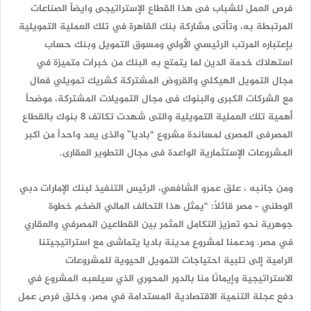
فرص العمل للشباب فى هذا القطاع الإستراتيجى وايضاً الصناعات
المرتبطة به، وتأتى مشاركة بنك القاهرة في تلك العملية التمويلية
بإعتباره المرتب الرئيسي الأولي ومسوق التمويل وبنك حساب
استهلاك خدمة الدين لما يتمتع به البنك من خبرات متميزة في
مجال التمويل الهيكلي والقروض المشتركة كشريك تمويلي فعال
مع الشركات الكبرى والبنوك فى مجال التمويلات المشتركة، موضحاً
أهمية تلك العملية التمويلية والتى شهدت تكاتف 8 بنوك بالقطاع
المصرفى المصرى لمساندة مشروع “باديا” والذى يعد واحداً من اكبر
المشروعات الإستثمارية الواعدة فى مجال التطوير العقارى.
ومن جانبه ، علق عمرو الشافعي، الرئيس التنفيذ لبنك الإمارات دبي
الوطني – مصر قائلاً: “يمثل هذا التحالف المالي الضخم خطوة
جوهرية نحو تعزيز التكامل المثمر بين القطاعين المصرفي والعقاري
في مصر. ودعمنا لمشروع مدينة باديا يتماشى مع استراتيجيتنا
الرامية إلى تلبية احتياجات التمويل الحيوية للمشروعات
الاستراتيجية وإيمانًا منا بالدور المحوري الذي سيلعبه المشروع في
دفع عجلة التنمية الاقتصادية المستدامة في مصر، وخلق فرص عمل