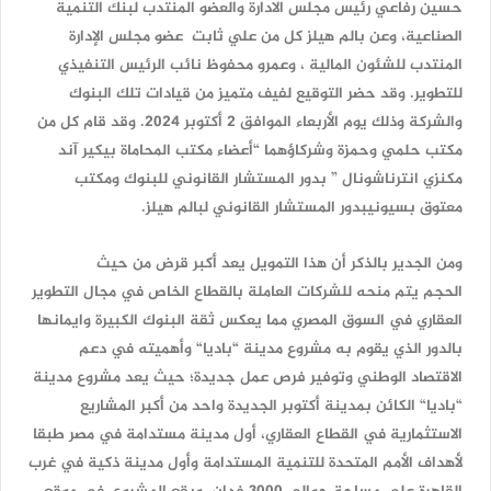
حسين رفاعي رئيس مجلس الادارة والعضو المنتدب لبنك التنمية
الصناعية، وعن بالم هيلز كل من علي ثابت عضو مجلس الإدارة
المنتدب للشئون المالية ، وعمرو محفوظ نائب الرئيس التنفيذي
للتطوير. وقد حضر التوقيع لفيف متميز من قيادات تلك البنوك
والشركة وذلك يوم الأربعاء الموافق 2 أكتوبر 2024. وقد قام كل من
مكتب حلمي وحمزة وشركاؤهما “أعضاء مكتب المحاماة بيكير آند
مكنزي انترناشونال ” بدور المستشار القانوني للبنوك ومكتب
معتوق بسيونيبدور المستشار القانوني لبالم هيلز.
ومن الجدير بالذكر أن هذا التمويل يعد أكبر قرض من حيث
الحجم يتم منحه للشركات العاملة بالقطاع الخاص في مجال التطوير
العقاري في السوق المصري مما يعكس ثقة البنوك الكبيرة وايمانها
بالدور الذي يقوم به مشروع مدينة “باديا“ وأهميته في دعم
الاقتصاد الوطني وتوفير فرص عمل جديدة؛ حيث يعد مشروع مدينة
“باديا“ الكائن بمدينة أكتوبر الجديدة واحد من أكبر المشاريع
الاستثمارية في القطاع العقاري، أول مدينة مستدامة في مصر طبقا
لأهداف الأمم المتحدة للتنمية المستدامة وأول مدينة ذكية في غرب