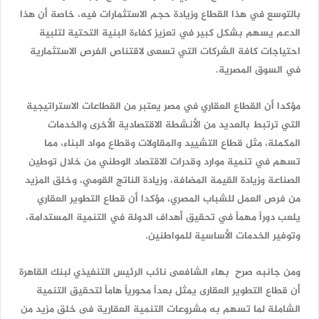
بالتوسع في هذا القطاع وزيادة حجم الاستثمارات فيه، خاصة أن هذا
الدعم يسهم بشكل كبير في تعزيز كفاءة البنية التحتية لتلبية
احتياجات كافة الشركات التي تسعى لاقتناص الفرص الاستثمارية
في السوق المصرية.
مؤكدا أن القطاع العقاري في مصر يعتبر من القطاعات الاستراتيجية
التي ترتبط بالعديد من الأنشطة الاقتصادية الأخرى والخدمات
المكملة، مثل قطاع التشييد والمقاولات وقطاع مواد البناء، مما
تسهم في تنمية موارد وقدرات الاقتصاد الوطني من خلال توطين
الصناعة وزيادة القيمة المضافة، وزيادة الناتج القومي، وخلق المزيد
من فرص العمل للشباب المصري، مؤكدا أن قطاع التطوير العقاري
يلعب دوراً مهماً في تحقيق أهداف الدولة في التنمية المستدامة،
وتوفير الخدمات الأساسية للمواطنين.
ومن جانبه صرح بهاء الشافعى نائب الرئيس التنفيذي لبنك القاهرة
أن قطاع التطوير العقارى يمثل بعداً محورياً هاماً لتحقيق التنمية
الشاملة لما تسهم به مشروعات التنمية العقارية فى خلق مزيد من