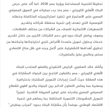
تحقيقاً للتنمية المستدامة ورؤية مصر 2030. كما أكد على حرص
البنك الأهلي الكويتي – مصر منذ بدء عملياته في السوق المصرفي
المصري على الاستمرار في تنفيذ استراتيجيته المتكاملة وخطته
التوسعية التي تهدف إلى تنمية محفظة شركاته وتقديم
التسهيلات الائتمانية للعملاء من الشركات من مختلف القطاعات،
وسوف يواصل البنك دوره في دعم الشركات الكبرى من خلال تقديم
خدمات وحلول تمويل متعددة الأغراض تلبي احتياجاتها وتمكنها من
تحقيق أهدافها التشغيلية على أكمل وجه في ظل مناخ اقتصادي
محلى وعالمي ملئ بالمتغيرات.
وأشاد خالد السلاوي، الرئيس التنفيذي والعضو المنتدب للبنك
الأهلي الكويتي – مصر بالتعاون الناجح بين البنوك المشاركة في
هذه الصفقة حيث أتمت إجراءات التمويل المشترك باحترافية
ومهنية مما يعكس التعاون الدائم بين البنوك والدور القوي للقطاع
المصرفي المصري وقدرته على توفير السيولة النقدية تعزيزاً
لتمويل المشروعات التنموية المختلفة بما يساهم في تنمية
الاقتصاد الوطني، موضحاً بأن مشاركة البنك بدوره “كمرتب ومقرض”