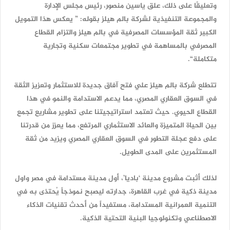
وتعليقًا على ذلك، علق ياسين منصور، رئيس مجلس الإدارة
والمجموعة التنفيذية لشركة بالم هيلز بقوله: ” يعكس هذا التمويل
الكبير ثقة المؤسسات المصرفية في بالم هيلز والتزام القطاع
المصرفي بالمساهمة في تطوير مجتمعات سكنية وتجارية
متكاملة“.
تتطلع شركة بالم هيلز علي فتح آفاق جديدة للاستثمار وتعزيز الثقة
في السوق العقاري المصري، مما يدعم الاستدامة والنمو في هذا
القطاع الحيوي. حيث تعتمد استراتيجيتنا على تطوير مشاريع تجمع
بين الحياة المتميزة والعائد الاستثماري المرتفع، مما يعزز من قدرتنا
على دفع عجلة التطور في السوق العقاري المصري ويزيد من ثقة
المستثمرين على المدى الطويل.
لذلك أثبت مشروع مدينة ‘باديا’، أول مدينة مستدامة في مصر واول
مدينة ذكية في غرب القاهرة، جدارته ليصبح نموذجاً يُحتذى به في
التنمية العمرانية المستدامة، مستفيداً من أحدث تقنيات الذكاء
الاصطناعي وتكنولوجيا البنية التحتية الذكية.