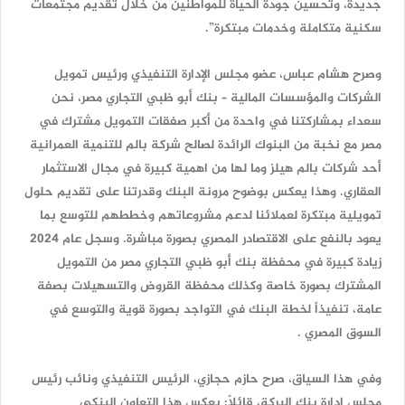
جديدة، وتحسين جودة الحياة للمواطنين من خلال تقديم مجتمعات
سكنية متكاملة وخدمات مبتكرة”.
وصرح هشام عباس، عضو مجلس الإدارة التنفيذي ورئيس تمويل
الشركات والمؤسسات المالية – بنك أبو ظبي التجاري مصر، نحن
سعداء بمشاركتنا في واحدة من أكبر صفقات التمويل مشترك في
مصر مع نخبة من البنوك الرائدة لصالح شركة بالم للتنمية العمرانية
أحد شركات بالم هيلز وما لها من اهمية كبيرة في مجال الاستثمار
العقاري. وهذا يعكس بوضوح مرونة البنك وقدرتنا على تقديم حلول
تمويلية مبتكرة لعملائنا لدعم مشروعاتهم وخططهم للتوسع بما
يعود بالنفع على الاقتصادر المصري بصورة مباشرة. وسجل عام 2024
زيادة كبيرة في محفظة بنك أبو ظبي التجاري مصر من التمويل
المشترك بصورة خاصة وكذلك محفظة القروض والتسهيلات بصفة
عامة، تنفيذاً لخطة البنك في التواجد بصورة قوية والتوسع في
السوق المصري .
وفي هذا السياق، صرح حازم حجازي، الرئيس التنفيذي ونائب رئيس
مجلس إدارة بنك البركة، قائلاً: يعكس هذا التعاون البنكي