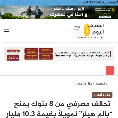
أغسطس 7, 2026 12:25 م
بحث
الق
عن
الرئيسية
/
مال و أعمال
مال و أعمال
تحالف مصرفي من 8 بنوك يمنح
“بالم هيلز” تمويلًا بقيمة 10.3 مليار