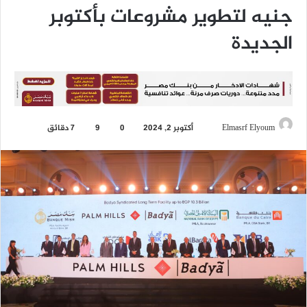
جنيه لتطوير مشروعات بأكتوبر
الجديدة
Elmasrf Elyoum
أ
أكتوبر 2, 2024
0
9
7 دقائق
ر
س
ل
ب
ر
ي
د
ا
إ
ل