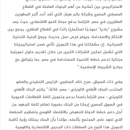
الاستراتيجي بين ثمانية من أهم البنوك العاملة في القطاع
المصرفي المصري وشركة بالم هيلز، التي تُعد أحد أكبر المطورين
العقاريين في مصر، التزامنا بدفع عجلة النمو الاقتصادي، حيث يُعد
مشروع “باديا” نموذجًا استثماريًا رائدًا في القطاع العقاري، يجمع بين
الابتكار والاستدامة، ويوفر فرص عمل جديدة، ويعزز البنية التحتية
العمرانية. إن مشاركتنا في هذا التمويل تأتي ضمن استراتيجيتنا
التي تشمل تمكين الشركات الكبرى من خلال تقديم حلول تمويلية
مبتكرة تدعم خطط التنمية المستدامة في مصر، بما يتوافق مع
مبادئ الشريعة الإسلامية.”
وفي ذات السياق، صرح خالد السلاوي، الرئيس التنفيذي والعضو
المنتدب للبنك الأهلي الكويتي – مصر، قائلاً:” يلتزم البنك الأهلي
الكويتي – مصر التزاماً راسخاً بدعم وتمويل كافة القطاعات الحيوية
في السوق المصري إيمانا من البنك بضرورة تضافر كافة الجهود من
أجل دعم خطط الدولة للنهوض بالاقتصاد القومي وتعظيم المنفعة
التي تعود على المجتمع بأكمله. مؤكداً بأن البنك يمتلك رؤية ثاقبة
لتمويل هذا النوع من الصفقات ذات الجدوى الاقتصادية والقومية