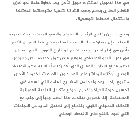
في هذا التمويل المشترك طويل الأجل يعد خطوة هامة نحو تعزيز
القطاع العقاري ودعم جهود الشركة لتنفيذ مشروعاتها المختلفة
واستكمال خططها التوسعية.
وصرح حسين رفاعي الرئيس التنفيذى والعضو المنتدب لبنك التنمية
الصناعية إن مشاركة بنك التنمية الصناعية في هذا التمويل الكبير
تأتي في إطار استراتيجيتنا لدعم المشاريع القومية التي تساهم
في تعزيز النمو الاقتصادي وتوفير فرص عمل جديدة. نحن ملتزمون
بدعم قطاع التطوير العقاري الذي يُعَد ركيزة أساسية لدعم الاقتصاد
المصري ، ًولأثره المباشر على العديد من القطاعات الخدمية الأخرى.
مشروع ‘باديا’ يُعد واحداً من المشاريع الهامة التي تسهم في
تحسين جودة الحياة وتقديم نموذج متكامل للتنمية العمرانية
المستدامة. إننا فخورون بتقديم هذا الدعم جنباً إلى جنب مع
التحالف المصرفي القوي، ونتطلع إلى تحقيق المزيد من النجاحات
التي تعود بالنفع على الاقتصاد الوطني