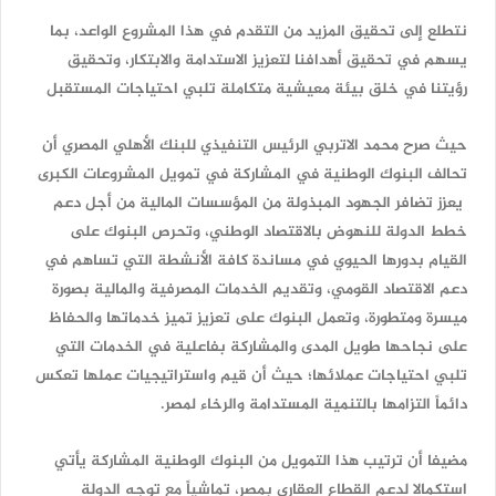
نتطلع إلى تحقيق المزيد من التقدم في هذا المشروع الواعد، بما
يسهم في تحقيق أهدافنا لتعزيز الاستدامة والابتكار، وتحقيق
رؤيتنا في خلق بيئة معيشية متكاملة تلبي احتياجات المستقبل
حيث صرح محمد الاتربي الرئيس التنفيذي للبنك الأهلي المصري أن
تحالف البنوك الوطنية في المشاركة في تمويل المشروعات الكبرى
يعزز تضافر الجهود المبذولة من المؤسسات المالية من أجل دعم
خطط الدولة للنهوض بالاقتصاد الوطني، وتحرص البنوك على
القيام بدورها الحيوي في مساندة كافة الأنشطة التي تساهم في
دعم الاقتصاد القومي، وتقديم الخدمات المصرفية والمالية بصورة
ميسرة ومتطورة، وتعمل البنوك على تعزيز تميز خدماتها والحفاظ
على نجاحها طويل المدى والمشاركة بفاعلية في الخدمات التي
تلبي احتياجات عملائها؛ حيث أن قيم واستراتيجيات عملها تعكس
دائماً التزامها بالتنمية المستدامة والرخاء لمصر.
مضيفا أن ترتيب هذا التمويل من البنوك الوطنية المشاركة يأتي
استكمالا لدعم القطاع العقاري بمصر، تماشياً مع توجه الدولة