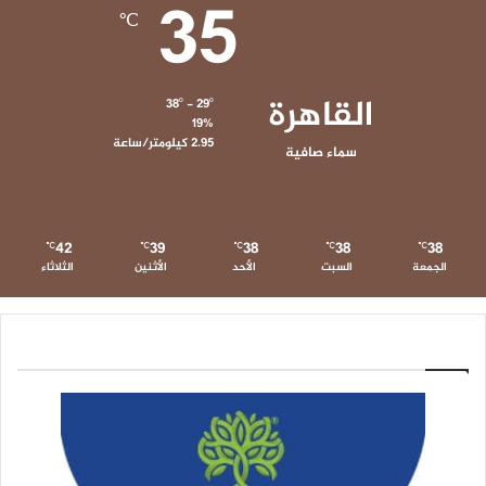
35
℃
القاهرة
38º - 29º
19%
2.95 كيلومتر/ساعة
سماء صافية
42
39
38
38
38
℃
℃
℃
℃
℃
الجمعة
السبت
الأحد
الأثنين
الثلاثاء