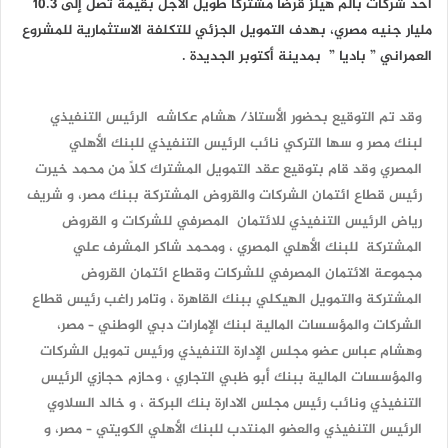
أحد شركات بالم هيلز قرضا مشتركا طويل الأجل بقيمة تصل إلى 10.3
مليار جنيه مصري، بهدف التمويل الجزئي للتكلفة الاستثمارية للمشروع
العمراني ” باديا ” بمدينة أكتوبر الجديدة .
وقد تم التوقيع بحضور الأستاذ/ هشام عكاشه الرئيس التنفيذي
لبنك مصر و سها التركي نائب الرئيس التنفيذي للبنك الأهلي
المصري وقد قام بتوقيع عقد التمويل المشترك كلاً من محمد خيرت
رئيس قطاع ائتمان الشركات والقروض المشتركة ببنك مصر، و شريف
رياض الرئيس التنفيذي للائتمان المصرفي للشركات و القروض
المشتركة للبنك الأهلي المصري ، ومحمد شاكر المشرف علي
مجموعة الائتمان المصرفي للشركات وقطاع ائتمان القروض
المشتركة والتمويل الهيكلي ببنك القاهرة ، وتامر راغب رئيس قطاع
الشركات والمؤسسات المالية لبنك الإمارات دبي الوطني – مصر،
وهشام عباس عضو مجلس الإدارة التنفيذي ورئيس تمويل الشركات
والمؤسسات المالية ببنك أبو ظبي التجاري ، وحازم حجازي الرئيس
التنفيذي ونائب رئيس مجلس الادارة بنك البركة ، و خالد السلاوي
الرئيس التنفيذي والعضو المنتدب للبنك الأهلي الكويتي – مصر، و