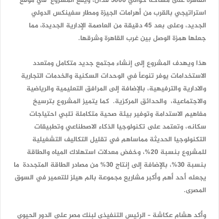
القاهرة على مساحة حوالي 3000 فدان، ويقع المشروع في موقع
استراتيجي بالقرب من أهرامات الجيزة ومطار سفينكس الدولي
الجديد، وعلى بعد 45 دقيقة من العاصمة الإدارية الجديدة، مما
جعلها همزة الوصل بين غرب القاهرة وشرقها.
هذا ويهدف المشروع إلى إنشاء مجتمع جديد متكامل ومتعدد
الاستخدامات يوفر تنوعاً في الوحدات السكنية والخدمات التجارية
والادارية والترفيهية، بالإضافة إلى المرافق التعليمية والرياضية
والاجتماعية، والحدائق المركزية. كما يتميز المشروع بترسيخ
مفاهيم الاستدامة وتوفير بيئة صحية متكاملة تلبي احتياجات
سكانه، وتعتمد على تكنولوجيا الذكاء الاصطناعي وتطبيقات
التكنولوجيا الحديثة مماساهم في تقليل التكاليف التشغيلية
للمشروع بنسبة 20%، وخفض معدلات استهلاك المياه والطاقة
بنسبة 30%، بالإضافة إلى إنتاج 30% من مصادر الطاقة المتجددة ما
يجعله أحد أهم وأكبر مشاريع مجموعة بالم هيلز للتعمير في السوق
المصرى.
وأكد هشام عكاشة – الرئيس التنفيذى لبنك مصر على الدور الحيوي