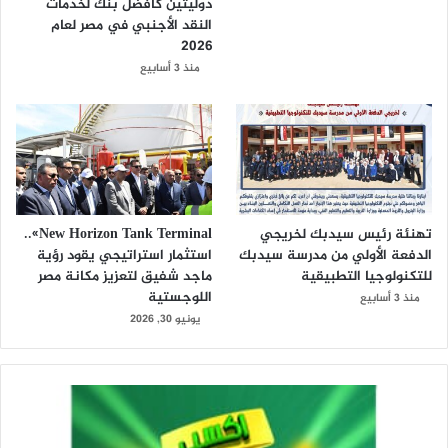
دوليتين كأفضل بنك لخدمات
النقد الأجنبي في مصر لعام
2026
منذ 3 أسابيع
تهنئة رئيس سيدبك لخريجي
New Horizon Tank Terminal»..
الدفعة الأولي من مدرسة سيدبك
استثمار استراتيجي يقود رؤية
للتكنولوجيا التطبيقية
ماجد شفيق لتعزيز مكانة مصر
اللوجستية
منذ 3 أسابيع
يونيو 30, 2026