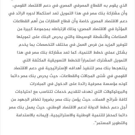
الذي يقوم به القطاع المصرفي المصري في دعم الاقتصاد القومي،
وأن مشاركة بنك مصر في هذا التمويل تعد استكمالا لدوره الرائد في
دعم الاقتصاد المصري خاصة وأن قطاع العقارات من أهم القطاعات
المؤثرة في الاقتصاد المصري؛ وذلك لارتباطه بمجموعة كبيرة من
الصناعات والأنشطة الوسيطة والتي يحرص البنك على تمويلها
لتوفير المزيد من فرص العمل في مختلف التخصصات بما يخدم
بشكل عملي خطط التنمية، كما تعد مشاركة بنك مصر في هذا
التمويل المشترك استمراراً للخطط التسويقية المكثفة التي
ينتهجها بنك مصر لتنفيذ أهدافه الإستراتيجية في دعم الاقتصاد
القومي في شتى المجالات والقطاعات، حيث يحرص بنك مصر دائما
كونه مؤسسة مصرفية رائدة على الدخول في المبادرات
والبروتوكولات التي تهدف لتقديم خدمات تتناسب مع احتياجات
كافة شرائح العملاء، حيث يؤمن بنك مصر بضرورة تضافر الجهود من
أجل دعم خطط الدولة لدعم الاقتصاد الوطني، حيث يعمل بنك مصر
دائما كمحفز للتنمية الوطنية والاستراتيجية، لإيمانه بالاستدامة
والتطوير المستمر”.