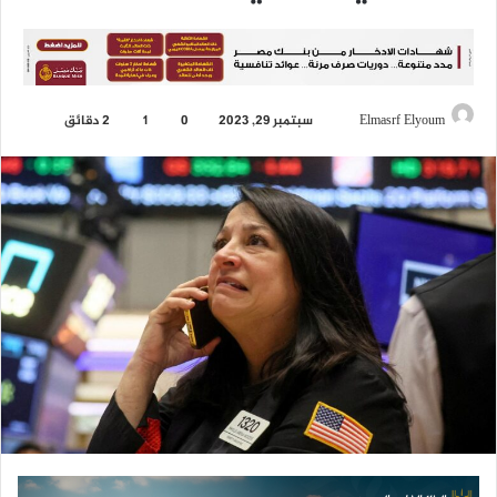
Elmasrf Elyoum
أ
سبتمبر 29, 2023
0
1
2 دقائق
ر
س
ل
ب
ر
ي
د
ا
إ
ل
ك
ت
ر
و