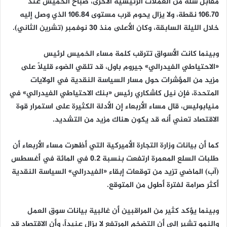
مقابل سلة من العملات الرئيسية الأخرى، صباح الخميس عند
106.70 نقطة، ولا يزال يحوم قرب مستوى 106.84 الذي وصل إليه
خلال الليلة السابقة، وكان الأعلى منذ 30 نوفمبر (تشرين الثاني).
وبينما كانت الأسواق تترقب كلمة مساء الخميس لرئيس
«الاحتياطي الفيدرالي» جيروم باول، قد تلقي الضوء قليلاً على
مزيد من المؤشرات حول مسار السياسة النقدية في الولايات
المتحدة، فإن نيل كاشكاري رئيس «بنك الاحتياطي الفيدرالي» في
منيابوليس، قال مساء الأربعاء إن الأدلة الكثيرة على استمرار قوة
الاقتصاد تعني أنه قد يكون هناك مزيد من التشديد.
كما أن بيانات وزارة التجارة الأميركية التي أظهرت مساء الأربعاء أن
طلبات السلع المعمرة ارتفعت بنسبة 0.2 في المائة في أغسطس
(آب) الماضي تزيد من توقعات إبقاء «الفيدرالي» السياسة النقدية
أكثر صرامة لفترة أطول من المتوقع.
وبينما يؤكد كثير من المراقبين أن غالبية بيانات سوق العمل
والنمو تشير إلى أن التضخم المرتفع لا يزال عنيداً، وأن الاقتصاد قد