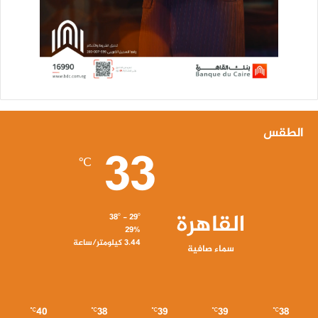
الطقس
33
℃
القاهرة
38º - 29º
29%
3.44 كيلومتر/ساعة
سماء صافية
40
38
39
39
38
℃
℃
℃
℃
℃