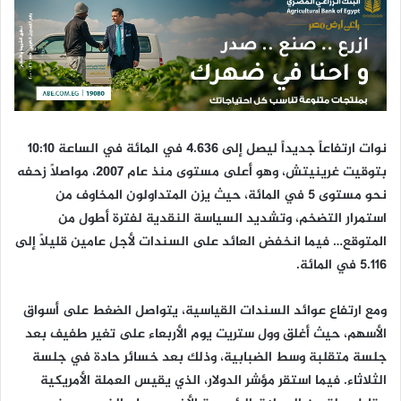
ن
ي
ا
نوات ارتفاعاً جديداً ليصل إلى 4.636 في المائة في الساعة 10:10
بتوقيت غرينيتش، وهو أعلى مستوى منذ عام 2007، مواصلاً زحفه
نحو مستوى 5 في المائة، حيث يزن المتداولون المخاوف من
استمرار التضخم، وتشديد السياسة النقدية لفترة أطول من
المتوقع… فيما انخفض العائد على السندات لأجل عامين قليلاً إلى
5.116 في المائة.
ومع ارتفاع عوائد السندات القياسية، يتواصل الضغط على أسواق
الأسهم، حيث أغلق وول ستريت يوم الأربعاء على تغير طفيف بعد
جلسة متقلبة وسط الضبابية، وذلك بعد خسائر حادة في جلسة
الثلاثاء. فيما استقر مؤشر الدولار، الذي يقيس العملة الأمريكية