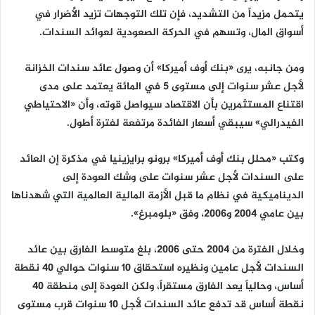
يتحمل مزيداً من التشديد، فإن تلك التوجهات تزيد الأضرار في
أسواق المال، وتسهم في الحركة الصعودية لعوائد السندات.
ومن جانبه، يرى «بنك أوف أميركا» أن وصول عائد سندات الخزانة
لأجل عشر سنوات إلى مستوى 5 في المائة يعتمد على مدى
اقتناع المستثمرين بأن الاقتصاد سيواصل قوته، وأن «الاحتياطي
الفيدرالي» سيبقي أسعار الفائدة مرتفعة لفترة أطول.
وكتب «محلل بنك أوف أميركا» برونو برايزينيا في مذكرة إن العائد
على السندات لأجل عشر سنوات على وشك العودة إلى
الديناميكية في نظام ما قبل الأزمة المالية العالمية التي شهدناها
بين عامي 2004 و2006، وفق «بلومبرغ».
وخلال الفترة من 2004 حتى 2006، بلغ متوسط الفارق بين عائد
السندات لأجل عامين ونظيره استحقاق 10 سنوات حوالي 40 نقطة
أساس، وحالياً يعد الفارق مستقراً، ولكن العودة إلى منطقة 40
نقطة أساس قد تدفع عائد السندات لأجل 10 سنوات قرب مستوى