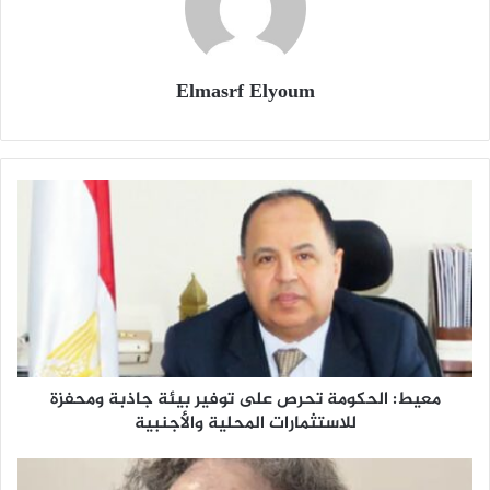
Elmasrf Elyoum
معيط: الحكومة تحرص على توفير بيئة جاذبة ومحفزة
للاستثمارات المحلية والأجنبية