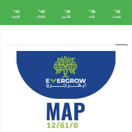
42
40
39
38
30
℃
℃
℃
℃
℃
السبت
الأحد
الأثنين
الثلاثاء
الأربعاء