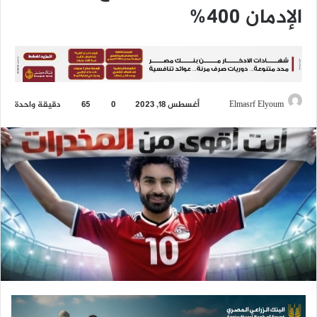
الإدمان 400%
Elmasrf Elyoum
أ
أغسطس 18, 2023
0
65
دقيقة واحدة
ر
س
ل
ب
ر
ي
د
ا
إ
ل
ك
ت