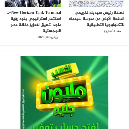
تهنئة رئيس سيدبك لخريجي
New Horizon Tank Terminal»..
الدفعة الأولي من مدرسة سيدبك
استثمار استراتيجي يقود رؤية
للتكنولوجيا التطبيقية
ماجد شفيق لتعزيز مكانة مصر
اللوجستية
منذ 4 أسابيع
يونيو 30, 2026