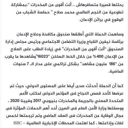
رحلتها قصيرة متسافرهاش .. أنت أقوى من المخدرات “،بمشاركة
تطوعية من النجم العالمي محمد صلاح ” حماسة الشباب من
الوقوع في براثن الإدمان.
وساهمت الحملة التي أطلقها صندوق مكافحة وعلاج الإدمان
برئاسة نيفين القباج وزيرة التضامن الاجتماعي ورئيس مجلس إدارة
الصندوق “أنت أقوى من المخدرات” في زيادة الطلب على العلاج
من الإدمان 400% من خلال الخط الساخن “16023”وشاهدها ما يقرب
من “186 مليون مشاهد” بشكل تراكمي على مدار الـ 7 سنوات
الماضية.
كما أن الحملة أحدثت صدى أيضا على المستوى الدولي، حيث تم
عرضها كأحد قصص النجاح فى المؤتمر الدولى لمكتب الأمم
المتحدة المعني بالجريمة والمخدرات بنيروبي 2017 وفيينا 2020 ،
ووصفتها وزارة الأمن العام فى الصين أحد أهم الحملات المؤثرة فى
مجال الوقاية من المخدرات فى العقد الماضي وتم ترجمتها لخمس
لغات وإذاعتها ، كما اهتمت المحطات الإخبارية العالمية BBC –