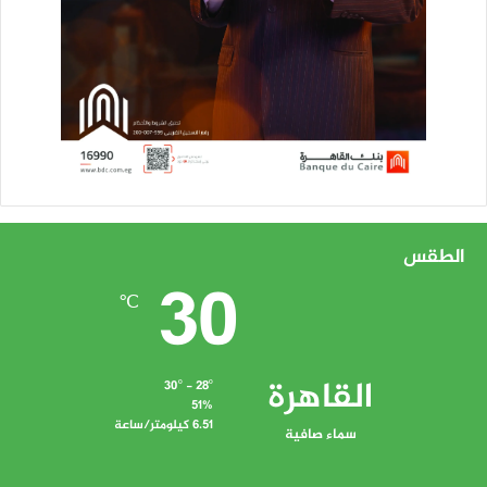
الطقس
30
℃
القاهرة
30º - 28º
51%
6.51 كيلومتر/ساعة
سماء صافية