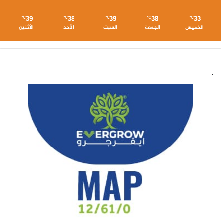
39
38
39
38
33
℃
℃
℃
℃
℃
الخميس
الجمعة
السبت
الأحد
الأثنين