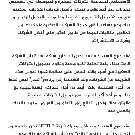
الاصطناعي لمساعدة الشركات الصغيرة والمتوسطة في تشخيص
تحديات نمو أعمالهم، وربطهم بأفضل شركات الخدمات المهنية
في مجالات مثل التسويق، تقنية المعلومات والتحول الرقمي و
بنك مصر يساعدنا في خدمة الشركات الصغيرة وتمكينها من
تحقيق إمكانيات نموها عن طريق العثور على أفضل الشركاء
وشركات الاستشارات.
وقد صرح السيد / سيف الدين البنداري شركة Flend بأن الشركة
قامت ببناء بنية تحتية تكنولوجية وتقوم بتمويل الشركات
الصغيرة في أسرع وقت، للعمل على معالجة فجوة تمويل هذه
الشريحة من الشركات، وقد انضممنا إلى برنامج” تقدر” ليس فقط
من أجل الاستثمار، ولكن أيضًا من أجل الشراكة الإستراتيجية مع
بنك مصر أحد أكبر البنوك في تمويل الشركات الصغيرة
والمتوسطة. ونحن نتطلع إلى التعلم من الفريق المتميز بالبنك
والعمل معه.
وقد صرح السيد / مصطفى مبارك شركة SETTLE نحن متحمسون
لكوننا جزءًا من برنامج ” تقدر” حيث أن الشراكة مع بنك مصر