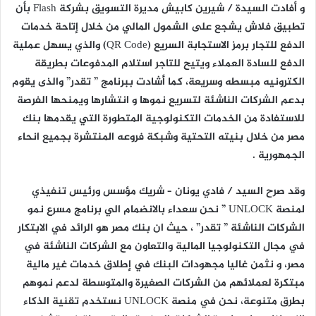
و أفادت السيدة / شيرين كابيش مديرة التسويق بشركة Flash بأن
تطبيق فلاش يشجع على الشمول المالي من خلال إتاحة خدمات
الدفع للتجار برمز الاستجابة السريع (QR Code) والذي يسهل عملية
الدفع للسادة العملاء ويتيح للتاجر استلام المدفوعات بطريقة
الكترونيه مبسطه وسريعة، كما أشادت ببرنامج ” تقدر” والذى يقوم
بدعم الشركات الناشئة لتسريع نموها و انتشارها ويمنحها الفرصة
للاستفادة من الخدمات التكنولوجية المتطورة التي يقدمها بنك
مصر من خلال بنيته التحتية وشبكة فروعه المنتشرة بجميع انحاء
الجمهورية .
وقد صرح السيد / فادي يونان – شريك مؤسس ورئيس تنفيذي
لمنصة UNLOCK ” نحن سعداء بالانضمام الي برنامج مسرع نمو
الشركات الناشئة ” تقدر” ، حيث ان بنك مصر هو الرائد في الابتكار
في مجال التكنولوجيا المالية والتعاون مع الشركات الناشئة في
مصر، و نثمن غاليا مجهودات البنك في إطلاق خدمات غير مالية
مبتكرة لعملائهم من الشركات الصغيرة والمتوسطة لدعم نموهم
بطرق متنوعة، نحن في منصة UNLOCK نستخدم تقنية الذكاء