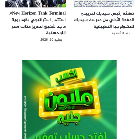
تهنئة رئيس سيدبك لخريجي
New Horizon Tank Terminal»..
الدفعة الأولي من مدرسة سيدبك
استثمار استراتيجي يقود رؤية
للتكنولوجيا التطبيقية
ماجد شفيق لتعزيز مكانة مصر
اللوجستية
منذ 3 أسابيع
يونيو 30, 2026