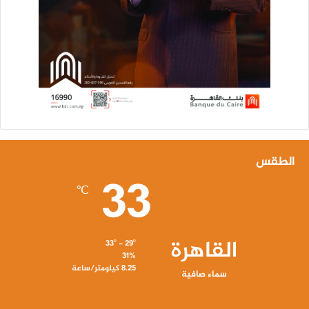
الطقس
33
℃
القاهرة
33º - 29º
31%
8.25 كيلومتر/ساعة
سماء صافية