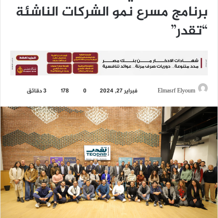
برنامج مسرع نمو الشركات الناشئة
“تقدر”
Elmasrf Elyoum
أ
فبراير 27, 2024
0
178
3 دقائق
ر
س
ل
ب
ر
ي
د
ا
إ
ل