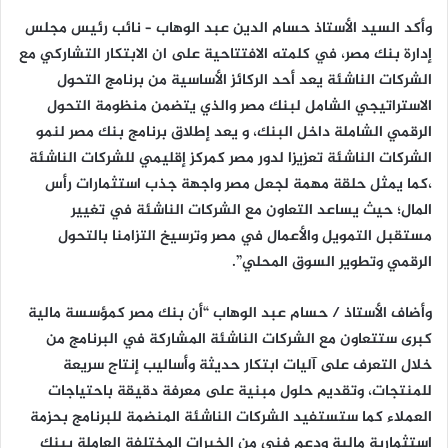
وأكد السيد الأستاذ حسام الدين عبد الوهاب – نائب رئيس مجلس
إدارة بنك مصر، في كلمته الافتتاحية على ان الابتكار التشاركي مع
الشركات الناشئة يعد أحد الركائز الأساسية من برنامج التحول
الاستراتيجي الشامل لبنك مصر والذي يتضمن منظومة التحول
الرقمي الشاملة داخل البنك، و يعد إطلاق برنامج بنك مصر لنمو
الشركات الناشئة تعزيزا لدور مصر كمركز إقليمي للشركات الناشئة
،كما يمثل حلقة مهمة لجعل مصر واجهة جذب استثمارات رأس
المال؛ حيث يساعد التعاون مع الشركات الناشئة في تغيير
مستقبل التمويل والأعمال في مصر وترسيخ التزامنا بالتحول
الرقمي وتطوير السوق المحلي”.
وأضاف الأستاذ / حسام عبد الوهاب “أن بنك مصر كمؤسسة مالية
كبرى ستتعاون مع الشركات الناشئة المشاركة في البرنامج من
خلال التعرف على آليات ابتكار حديثة وأساليب إنتاج سريعة
للمنتجات، وتقديم حلول مبنية على معرفة دقيقة باحتياجات
العملاء كما ستستفيد الشركات الناشئة المنضمة للبرنامج بحزمة
استثمارية مالية ودعم فني من الخبرات المختلفة العاملة ببنك