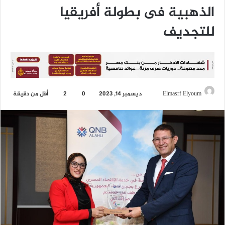
الذهبية فى بطولة أفريقيا
للتجديف
Elmasrf Elyoum
أ
ديسمبر 14, 2023
0
2
أقل من دقيقة
ر
س
ل
ب
ر
ي
د
ا
إ
ل