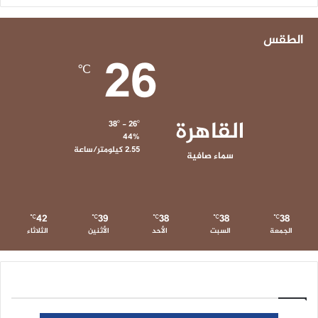
الطقس
26
℃
القاهرة
38º - 26º
44%
2.55 كيلومتر/ساعة
سماء صافية
42
39
38
38
38
℃
℃
℃
℃
℃
الجمعة
السبت
الأحد
الأثنين
الثلاثاء