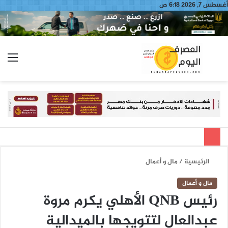
أغسطس 7, 2026 6:18 ص
بحث
الق
عن
الرئيسية
/
مال و أعمال
مال و أعمال
رئيس QNB الأهلي يكرم مروة
عبدالعال لتتويجها بالميدالية