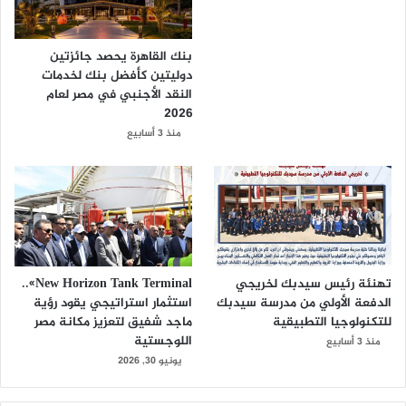
بنك القاهرة يحصد جائزتين
دوليتين كأفضل بنك لخدمات
النقد الأجنبي في مصر لعام
2026
منذ 3 أسابيع
تهنئة رئيس سيدبك لخريجي
New Horizon Tank Terminal»..
الدفعة الأولي من مدرسة سيدبك
استثمار استراتيجي يقود رؤية
للتكنولوجيا التطبيقية
ماجد شفيق لتعزيز مكانة مصر
اللوجستية
منذ 3 أسابيع
يونيو 30, 2026