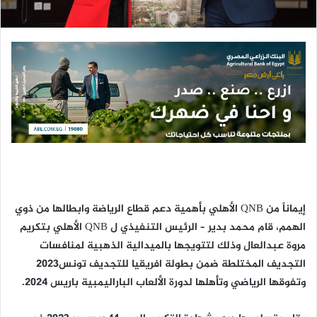
ك
ت
ر
و
ن
ي
ا
إيماناً من QNB الأهلي بأهمية دعم قطاع الرياضة وابطالها من ذوي
الهمم، قام محمد بدير – الرئيس التنفيذي ل QNB الأهلي بتكريم
مروة عبدالعال وذلك لتتويجها بالميدالية الذهبية لمنافسات
التجديف المختلطة ضمن بطولة افريقيا للتجديف تونس٢٠٢٣
وتفوقها الرياضي وتأهلها لدورة الألعاب الباراليمبية باريس ٢٠٢٤.