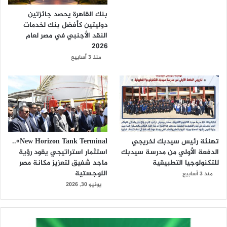
بنك القاهرة يحصد جائزتين
دوليتين كأفضل بنك لخدمات
النقد الأجنبي في مصر لعام
2026
منذ 3 أسابيع
تهنئة رئيس سيدبك لخريجي
New Horizon Tank Terminal»..
الدفعة الأولي من مدرسة سيدبك
استثمار استراتيجي يقود رؤية
للتكنولوجيا التطبيقية
ماجد شفيق لتعزيز مكانة مصر
اللوجستية
منذ 3 أسابيع
يونيو 30, 2026