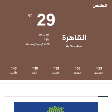
الطقس
29
℃
القاهرة
29º - 29º
45%
4.25 كيلومتر/ساعة
سماء صافية
40
38
38
38
29
℃
℃
℃
℃
℃
الخميس
الجمعة
السبت
الأحد
الأثنين