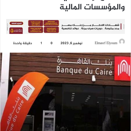
والمؤسسات المالية
Elmasrf Elyoum
أ
نوفمبر 6, 2023
0
1
دقيقة واحدة
ر
س
ل
ب
ر
ي
د
ا
إ
ل
ك
ت