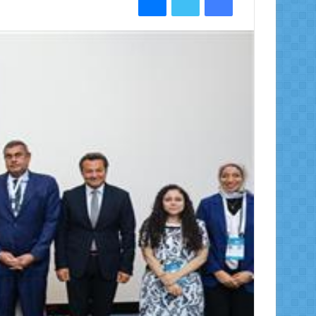
ل
ب
ر
ي
د
ا
إ
ل
ك
ت
ر
و
ن
ي
ا