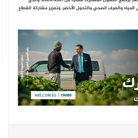
وتطرق الوزيران إلى متابعة المشروعات المنفذة في إطار برنامج التعاون المشترك للفترة من ٢٠٢١-٢٠٢٤، والذي
تلفة مثل المياه والصرف الصحي والتحول الأخضر، وتعزيز مشاركة القطاع