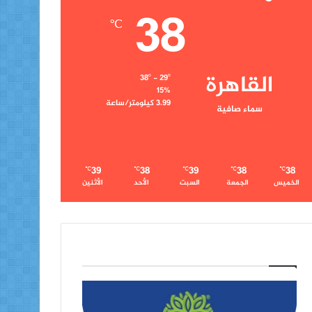
38
℃
القاهرة
38º - 29º
15%
3.99 كيلومتر/ساعة
سماء صافية
39
38
39
38
38
℃
℃
℃
℃
℃
الخميس
الجمعة
السبت
الأحد
الأثنين