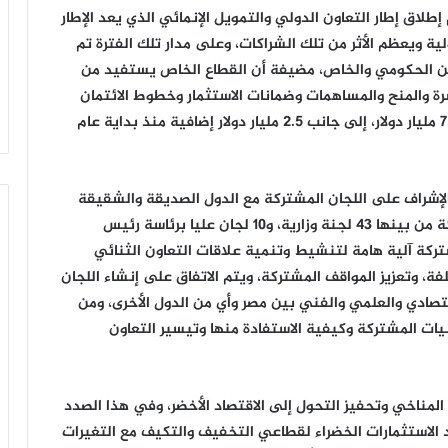
طلاق إطار التعاون الدولي والتمويل الإنمائي الذي يعد الإطار
لية ويعظم الأثر من تلك الشراكات، وعلى مدار تلك الفترة تم
عين الحكومي والخاص، مضيفة أن القطاع الخاص يستفيد من
رة والمنح والمساهمات وضمانات الاستثمار وخطوط الائتمان
وعلى مدار 3 سنوات حصل القطاع الخاص على نحو 7.3 مليار دولار، إلى جانب 2.5 مليار دولار إضافية منذ بداية عام
 الإشراف على اللجان المشتركة مع الدول الصديقة والشقيقة
حيث تعمل الوزارة على التنسيق في 68 لجنة مشتركة من بينها 43 لجنة وزارية، و10 لجان عليا برئاسة رئيس
ن المشتركة آلية هامة لتنشيط وتنمية علاقات التعاون الثنائي
فة، وتعزيز المواقف المشتركة، ويتم الاتفاق على إنشاء اللجان
قتصادي والعلمي والفني بين مصر وأي من الدول الأخرى، ومن
نيات المشتركة وكيفية الاستفادة منها وتيسير التعاون
لمناخي وتحفيز التحول إلى الاقتصاد الأخضر، وفي هذا الصدد
الاستثمارات الخضراء لقطاعي التخفيف والتكيف مع التغيرات