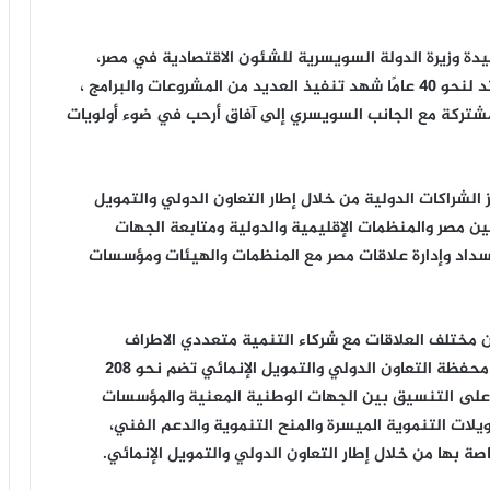
يدة وزيرة الدولة السويسرية للشئون الاقتصادية في مصر،
مؤكدة عمق التعاون الإنمائي بين الجانبين والذي يمتد لنحو 40 عامًا شهد تنفيذ العديد من المشروعات والبرامج ،
المشتركة مع الجانب السويسري إلى آفاق أرحب في ضوء أولويات
 الشراكات الدولية من خلال إطار التعاون الدولي والتمويل
ين مصر والمنظمات الإقليمية والدولية ومتابعة الجهات
سداد وإدارة علاقات مصر مع المنظمات والهيئات ومؤسسات
ن مختلف العلاقات مع شركاء التنمية متعددي الاطراف
والثنائين باستثناء صندوق النقد الدولي، موضحة أن محفظة التعاون الدولي والتمويل الإنمائي تضم نحو 208
 على التنسيق بين الجهات الوطنية المعنية والمؤسسات
يلات التنموية الميسرة والمنح التنموية والدعم الفني،
 بها من خلال إطار التعاون الدولي والتمويل الإنمائي.