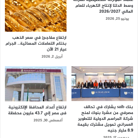
وسط الدلتا لإنتاج الكهرباء للعام
المالي 2026/2027
يونيو 25, 2026
ارتفاع مفاجئ في سعر الذهب
بختام التعاملات المسائية.. الجرام
عيار 21 الآن
أبريل 2, 2026
بنك saib يشارك في تحالف
ارتفاع أعداد المحافظ الإلكترونية
مصرفي من عشرة بنوك لمنح
فى مصر إلي 43.7 مليون محفظة
شركة المراسم الدولية للتطوير
أغسطس 30, 2025
العمراني تمويل مشترك بقيمة
8.9 مليار جنيه
ديسمبر 17, 2025