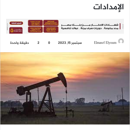
الإمدادات
Elmasrf Elyoum
أ
سبتمبر 15, 2023
0
2
دقيقة واحدة
ر
س
ل
ب
ر
ي
د
ا
إ
ل
ك
ت