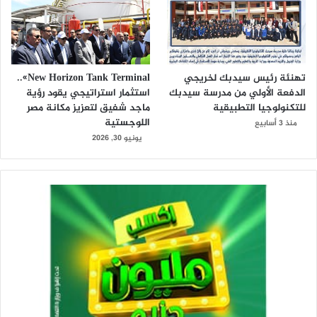
تهنئة رئيس سيدبك لخريجي
New Horizon Tank Terminal»..
الدفعة الأولي من مدرسة سيدبك
استثمار استراتيجي يقود رؤية
للتكنولوجيا التطبيقية
ماجد شفيق لتعزيز مكانة مصر
اللوجستية
منذ 3 أسابيع
يونيو 30, 2026