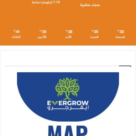
7.72 كيلومتر/ساعة
سماء صافية
41
39
38
39
30
℃
℃
℃
℃
℃
الجمعة
السبت
الأحد
الأثنين
الثلاثاء