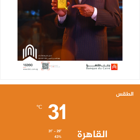
الطقس
31
℃
القاهرة
31º - 29º
43%