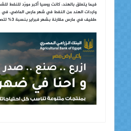
واردات الهند من النفط في شهر مارس الماضي، في
طفيف في مارس مقارنة بشهر فبراير بنسبة 3% لتصل إلى 4.9 مليون برميل يوميا.