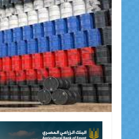
ر
ي
د
ا
إ
ل
ك
ت
ر
و
ن
ي
ا