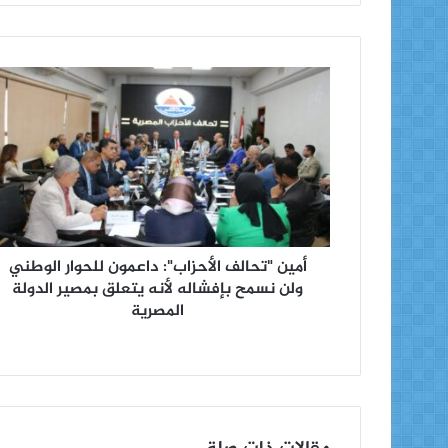
أمين "تحالف الأحزاب": داعمون للحوار الوطني
ولن نسمح بإفشاله لأنه يتعلق بمصير الدولة
المصرية