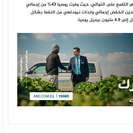
فيما يتعلق بالهند، كانت روسيا أكبر مورّد للنفط للشهر التاسع على التوالي، حيث وفرت روسيا 43% من إجمالي
 حين انخفض إجمالي واردات نيودلهي من النفط بشكل