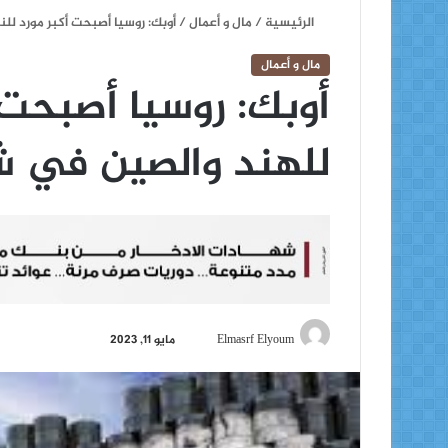
الرئيسية
/
مال و أعمال
/
أوبك: روسيا أصبحت أكبر مورد ل
مال و أعمال
أوبك: روسيا أصبحت 
للهند والصين في 
أ
Elmasrf Elyoum
مايو 11, 2023
ر
س
ل
ب