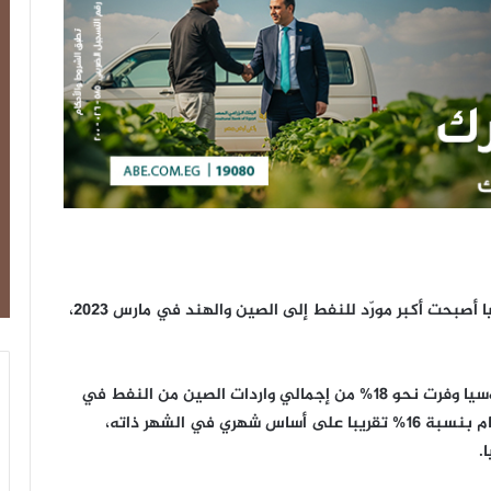
قالت منظمة البلدان المصدرة للبترول (أوبك)، إن روسيا أصبحت أكبر مورّد للنفط إلى الصين والهند في مارس 2023،
وذكرت أوبك -في تقريرها الصادر في شهر مايو- أن روسيا وفرت نحو 18% من إجمالي واردات الصين من النفط في
شهر مارس، فيما ارتفعت واردات الصين من النفط الخام بنسبة 16% تقريبا على أساس شهري في الشهر ذاته،