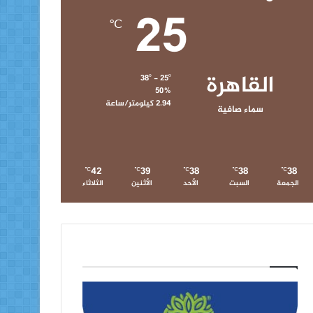
25
℃
القاهرة
38º - 25º
50%
2.94 كيلومتر/ساعة
سماء صافية
42
39
38
38
38
℃
℃
℃
℃
℃
الجمعة
السبت
الأحد
الأثنين
الثلاثاء