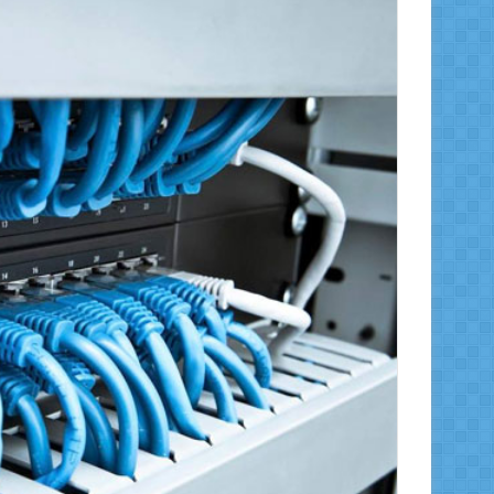
ر
ي
د
ا
إ
ل
ك
ت
ر
و
ن
ي
ا