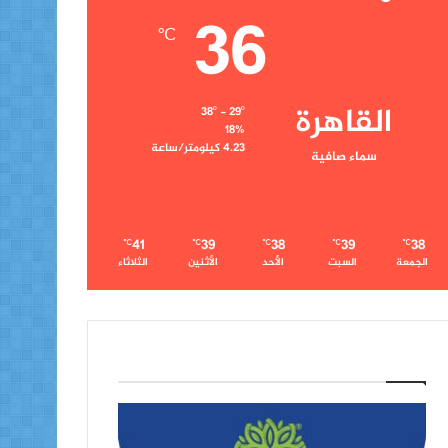
36
℃
القاهرة
38º - 29º
18%
4.23 كيلومتر/ساعة
سماء صافية
41
39
38
39
38
℃
℃
℃
℃
℃
الجمعة
السبت
الأحد
الأثنين
الثلاثاء