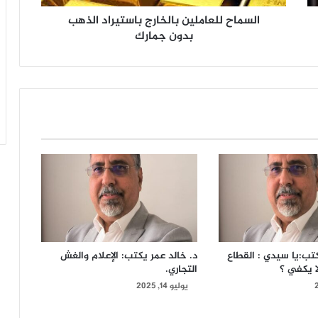
السماح للعاملين بالخارج باستيراد الذهب
بدون جمارك
كتب:يا سيدي : القطاع
د. خالد عمر يكتب: الإعلام والغش
ا يكفي ؟
التجاري.
يوليو 14, 2025