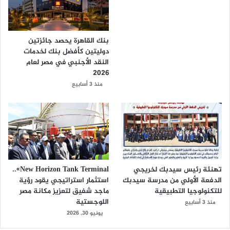
بنك القاهرة يحصد جائزتين
دوليتين كأفضل بنك لخدمات
النقد الأجنبي في مصر لعام
2026
منذ 3 أسابيع
تهنئة رئيس سيدبك لخريجي
New Horizon Tank Terminal»..
الدفعة الأولي من مدرسة سيدبك
استثمار استراتيجي يقود رؤية
للتكنولوجيا التطبيقية
ماجد شفيق لتعزيز مكانة مصر
اللوجستية
منذ 3 أسابيع
يونيو 30, 2026