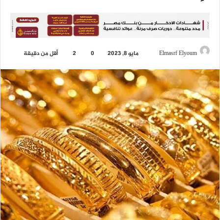
Elmasrf Elyoum
أ
مايو 8, 2023
0
2
أقل من دقيقة
ر
س
ل
ب
ر
ي
د
ا
إ
ل
ك
ت
ر
و