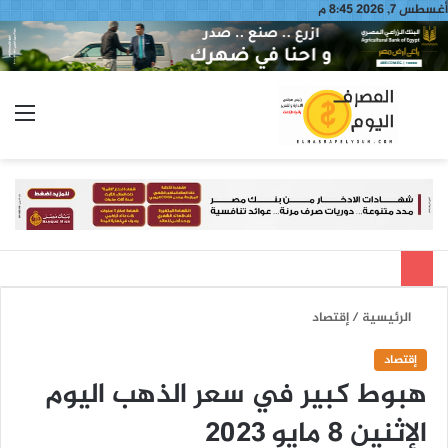
أغسطس 7, 2026 8:45 م
بحث
الق
عن
الرئيسية
/
إقتصاد
إقتصاد
هبوط كبير في سعر الذهب اليوم
الإثنين 8 مايو 2023