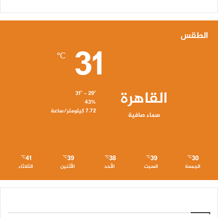
الطقس
31
℃
القاهرة
31º - 29º
43%
7.72 كيلومتر/ساعة
سماء صافية
41
39
38
39
30
℃
℃
℃
℃
℃
الجمعة
السبت
الأحد
الأثنين
الثلاثاء