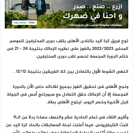
و
ن
ي
ا
توج فريق كرة اليد بالنادى الأهلى بلقب دورى المحترفين للموسم
المحلى 2022/2023 بالفوز على نظيره الزمالك بنتيجة 24 – 21 فى
ختام الدورة المجمعة لحسم لقب دورى المحترفين
.
انتهى الشوط الأول بالتعادل بين كلا الفريقين بنتيجة 12/12
.
ونجح الأهلى فى تحقيق الفوز بجميع لقاءاته حتى الأن بالدورة
المجمعة إلا أن الزمالك حقق التعادل مع سبورتنج أمس فى الجولة
قبل الأخيرة وخسر اليوم، ليتوج الأهلى بطلا.
وأقيم اللقاء فى تمام الحادية عشر والنصف مساءا بدلا من الـ11
للبث التليفزيونى. فيما أعلنت لجنة المسابقات باتحاد كرة اليد عن
تحديد صالة أكتوبر الدولية لاستضافة نصف نهائى ونهائى كأس