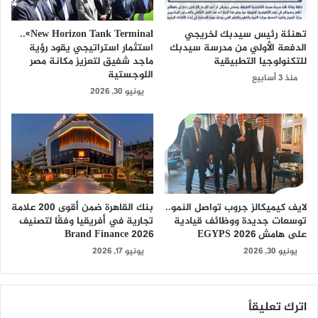
تهنئة رئيس سيدبك لخريجي
New Horizon Tank Terminal»..
الدفعة الأولي من مدرسة سيدبك
استثمار استراتيجي يقود رؤية
للتكنولوجيا التطبيقية
ماجد شفيق لتعزيز مكانة مصر
اللوجستية
منذ 3 أسابيع
يونيو 30, 2026
لايف كيميكالز جروب تواصل النمو..
بنك القاهرة ضمن أقوى 200 علامة
توسعات جديدة ووظائف قيادية
تجارية في أفريقيا وفقًا لتصنيف
على هامش EGYPS 2026
Brand Finance 2026
يونيو 30, 2026
يونيو 17, 2026
اترك تعليقاً