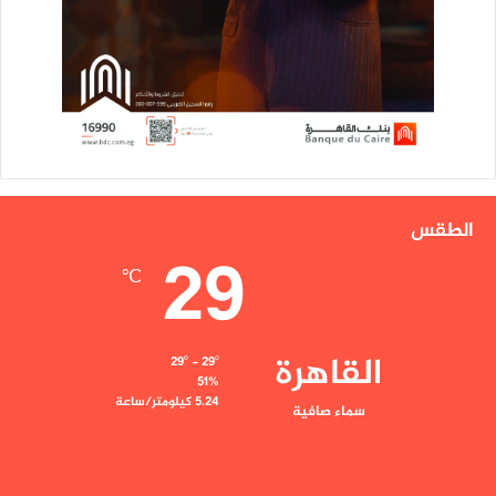
الطقس
29
℃
القاهرة
29º - 29º
51%
5.24 كيلومتر/ساعة
سماء صافية