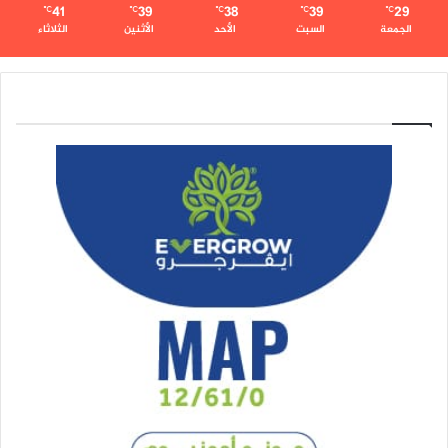
41
39
38
39
29
℃
℃
℃
℃
℃
الجمعة
السبت
الأحد
الأثنين
الثلاثاء