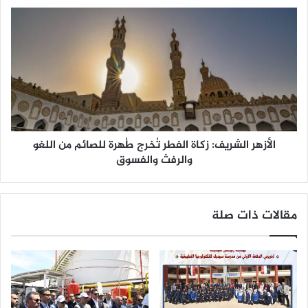
الأزهر الشريف: زكاة الفطر تُخرج طُهرة للصائم من اللغو
والرفث والفسوق
مقالات ذات صلة