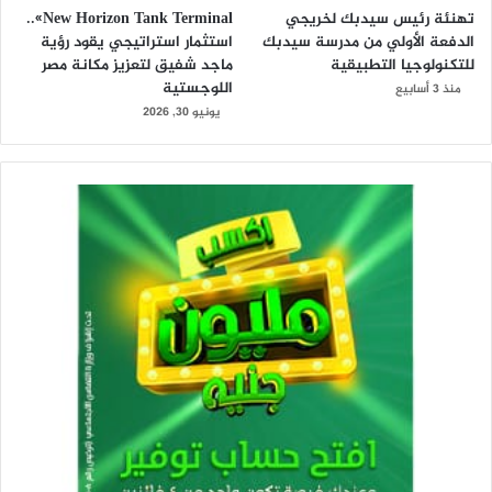
تهنئة رئيس سيدبك لخريجي
New Horizon Tank Terminal»..
الدفعة الأولي من مدرسة سيدبك
استثمار استراتيجي يقود رؤية
للتكنولوجيا التطبيقية
ماجد شفيق لتعزيز مكانة مصر
اللوجستية
منذ 3 أسابيع
يونيو 30, 2026