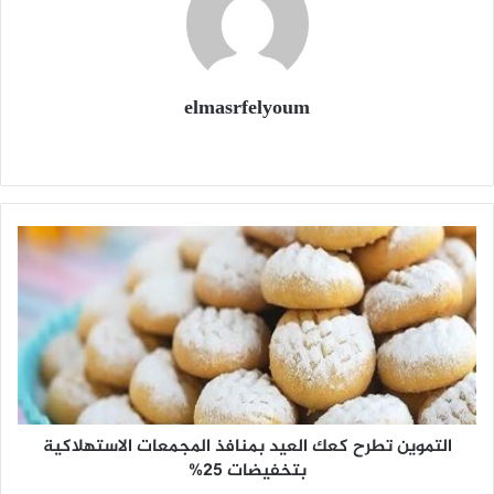
elmasrfelyoum
م
و
ق
ع
ا
ل
و
ي
ب
التموين تطرح كعك العيد بمنافذ المجمعات الاستهلاكية
بتخفيضات 25%