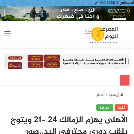
أغسطس 7, 2026 11:00 م
بحث
الق
عن
الرئيسية
/
أخبار
أخبار
الرياضة
الأهلى يهزم الزمالك 24 -21 ويتوج
بلقب دورى محترفى اليد..صور