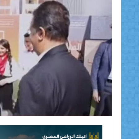
ر
ي
د
ا
إ
ل
ك
ت
ر
و
ن
ي
ا