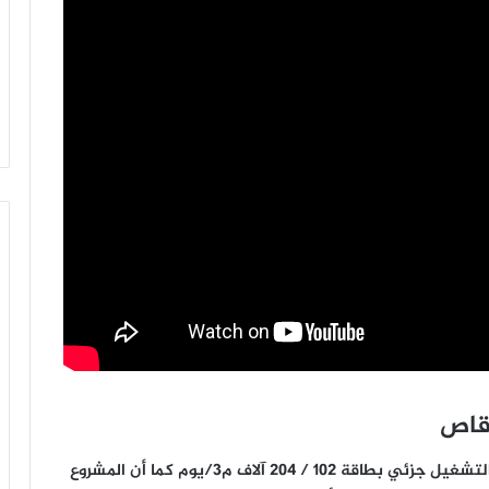
قاص
وتعمل محطة وشبكات مياه شرب بأبو قرقاص بنظام التشغيل جزئي بطاقة 102 / 204 آلاف م3/يوم كما أن المشروع