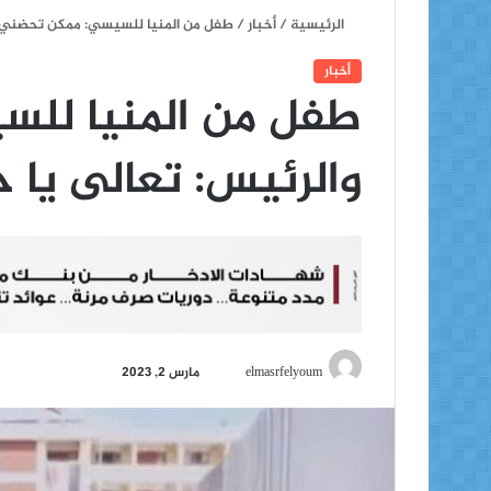
الرئيسية
/
أخبار
/
طفل من المنيا للسيسي: ممكن تحضني؟ و
أخبار
طفل من المنيا لل
والرئيس: تعالى يا 
أ
elmasrfelyoum
مارس 2, 2023
ر
س
ل
ب