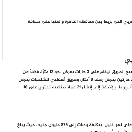
غربي الذي يربط بين محافظة القاهرة والمنيا على مسافة
بي
وقد شملت أعمال تطوير الطريق الصحراوي الغربي توسيع الطريق ليقام على ٣ حارات بعرض نحو ١٢ مترًا، فضلًا عن
طريق خرساني في اتجاه محافظة القاهرة يحتوي على حارتين بعرض رصف ٩ أمتار، وطريق أسفلتي للشاحنات بعرض
رصف ١١ مترًا، ويحتوي على حارتين في اتجاه محافظة أسيوط، بالإضافة إلى إنشاء ٢١ عملًا صناعية تحتوي على ١٦
كما شملت افتتاحات الرئيس السيسي محور سمالوط على نهر النيل، بتكلفة وصلت إلى ٨٧٥ مليون جنيه، حيث يبلغ