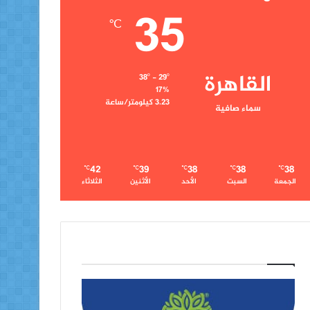
35
℃
القاهرة
38º - 29º
17%
3.23 كيلومتر/ساعة
سماء صافية
42
39
38
38
38
℃
℃
℃
℃
℃
الجمعة
السبت
الأحد
الأثنين
الثلاثاء