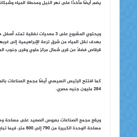
يضم أيضًا مأخذًا على نهر النيل ومحطة المياه وشبكات بطول 118.7 كيلومتر بأقطار من 500
ويحتوي المشروع على ٣ معديات نفقية
قرقاص فضلًا عن قرى شمال مركز ملوي وقرى جنوب المن
كما افتتح الرئيس السيسي أيضًا مجمع الصناعات بالم
٢٨٤ مليون جنيه مصري.
مساحة الوحدة الكبيرة من ٧٩٠ إلى ٨٠٠ متر، فيما تبلغ مساحة الوحدة الصغيرة نحو ٤٣٢ مترًا.