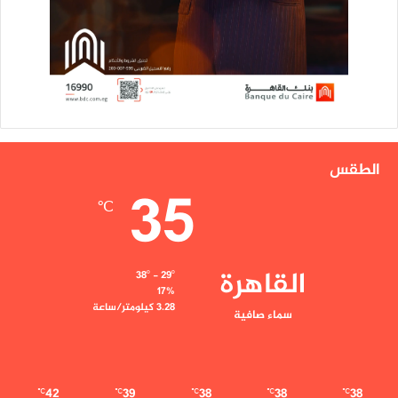
الطقس
35
℃
القاهرة
38º - 29º
17%
3.28 كيلومتر/ساعة
سماء صافية
42
39
38
38
38
℃
℃
℃
℃
℃