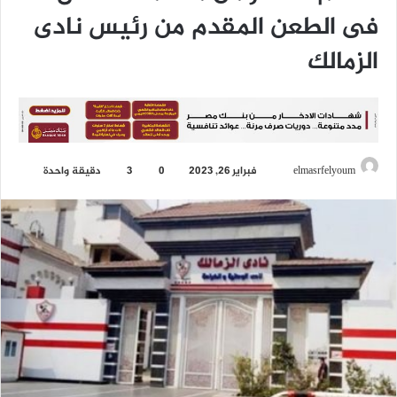
فى الطعن المقدم من رئيس نادى
الزمالك
elmasrfelyoum
أ
فبراير 26, 2023
0
3
دقيقة واحدة
ر
س
ل
ب
ر
ي
د
ا
إ
ل