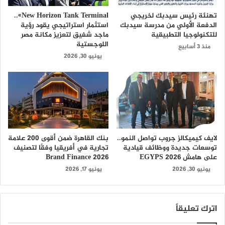
تهنئة رئيس سيدبك لخريجي
New Horizon Tank Terminal»..
الدفعة الأولي من مدرسة سيدبك
استثمار استراتيجي يقود رؤية
للتكنولوجيا التطبيقية
ماجد شفيق لتعزيز مكانة مصر
اللوجستية
منذ 3 أسابيع
يونيو 30, 2026
لايف كيميكالز جروب تواصل النمو..
بنك القاهرة ضمن أقوى 200 علامة
توسعات جديدة ووظائف قيادية
تجارية في أفريقيا وفقًا لتصنيف
على هامش EGYPS 2026
Brand Finance 2026
يونيو 30, 2026
يونيو 17, 2026
اترك تعليقاً