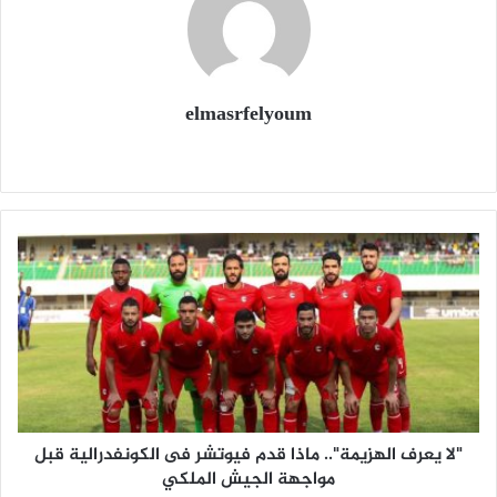
elmasrfelyoum
م
و
ق
ع
ا
ل
و
ي
ب
"لا يعرف الهزيمة".. ماذا قدم فيوتشر فى الكونفدرالية قبل
مواجهة الجيش الملكي