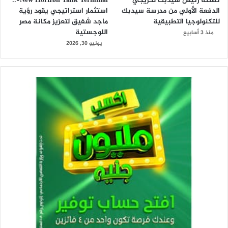
تهنئة رئيس سيدبك لخريجي
New Horizon Tank Terminal»..
الدفعة الأولي من مدرسة سيدبك
استثمار استراتيجي يقود رؤية
للتكنولوجيا التطبيقية
ماجد شفيق لتعزيز مكانة مصر
اللوجستية
منذ 3 أسابيع
يونيو 30, 2026