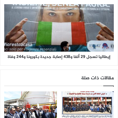
إيطاليا تسجل 29 ألفا و438 إصابة جديدة بكورونا و244 وفاة
مقالات ذات صلة