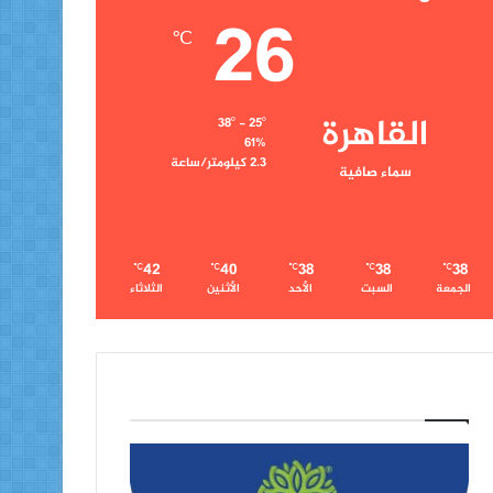
26
℃
القاهرة
38º - 25º
61%
2.3 كيلومتر/ساعة
سماء صافية
42
40
38
38
38
℃
℃
℃
℃
℃
الجمعة
السبت
الأحد
الأثنين
الثلاثاء