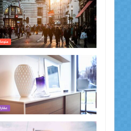
منوعا
عقارا