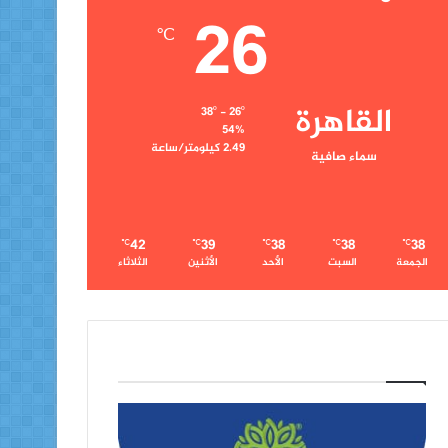
26
℃
القاهرة
38º - 26º
54%
2.49 كيلومتر/ساعة
سماء صافية
42
39
38
38
38
℃
℃
℃
℃
℃
الجمعة
السبت
الأحد
الأثنين
الثلاثاء