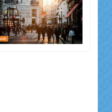
إقتصا