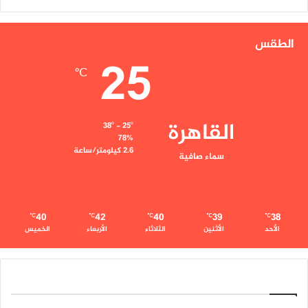
الطقس
25
℃
القاهرة
38º - 25º
78%
2.6 كيلومتر/ساعة
سماء صافية
40
42
40
39
38
℃
℃
℃
℃
℃
الأحد
الأثنين
الثلاثاء
الأربعاء
الخميس