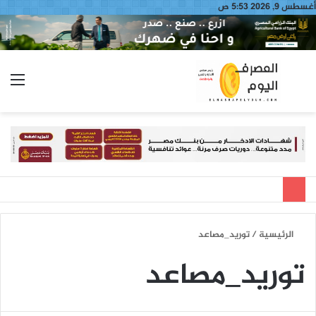
أغسطس 9, 2026 5:53 ص
بحث
الق
عن
الرئيسية
/
توريد_مصاعد
توريد_مصاعد