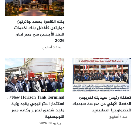
بنك القاهرة يحصد جائزتين
دوليتين كأفضل بنك لخدمات
النقد الأجنبي في مصر لعام
2026
منذ 3 أسابيع
تهنئة رئيس سيدبك لخريجي
New Horizon Tank Terminal»..
الدفعة الأولي من مدرسة سيدبك
استثمار استراتيجي يقود رؤية
للتكنولوجيا التطبيقية
ماجد شفيق لتعزيز مكانة مصر
اللوجستية
منذ 4 أسابيع
يونيو 30, 2026