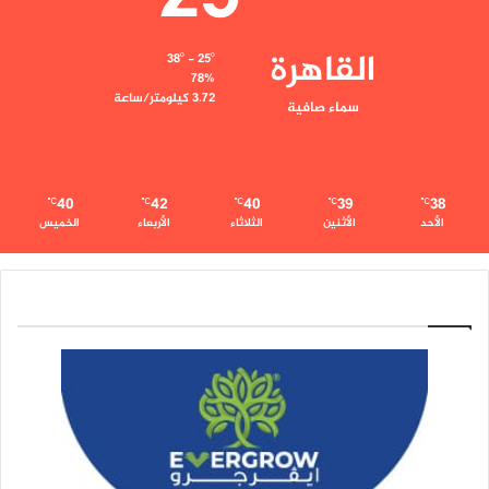
القاهرة
38º - 25º
78%
3.72 كيلومتر/ساعة
سماء صافية
40
42
40
39
38
℃
℃
℃
℃
℃
الأحد
الأثنين
الثلاثاء
الأربعاء
الخميس