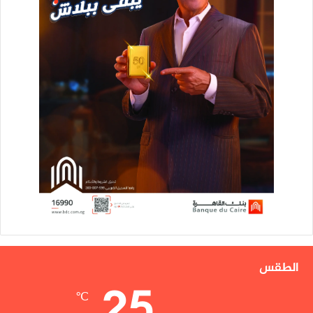
الطقس
25
℃