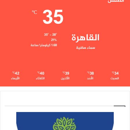
الطقس
35
℃
القاهرة
35º - 28º
21%
1.68 كيلومتر/ساعة
سماء صافية
42
40
39
38
34
℃
℃
℃
℃
℃
السبت
الأحد
الأثنين
الثلاثاء
الأربعاء