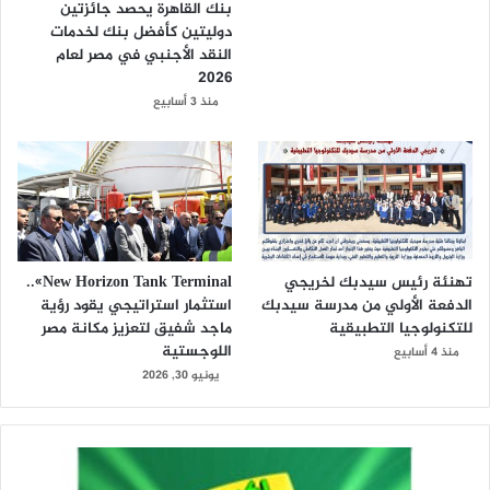
بنك القاهرة يحصد جائزتين
دوليتين كأفضل بنك لخدمات
النقد الأجنبي في مصر لعام
2026
منذ 3 أسابيع
تهنئة رئيس سيدبك لخريجي
New Horizon Tank Terminal»..
الدفعة الأولي من مدرسة سيدبك
استثمار استراتيجي يقود رؤية
للتكنولوجيا التطبيقية
ماجد شفيق لتعزيز مكانة مصر
اللوجستية
منذ 4 أسابيع
يونيو 30, 2026